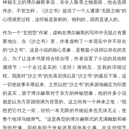
神秘主义的博尔赫斯来说，在令人敬畏之物面前，他会选择
停步。不管怎样，《沙之书》提供了一个人遭遇“无限之物”的
心理感受过程，这经验是新鲜的、独到的，因而是迷人的。
作为一个“玄想型”作家，虚构在博尔赫斯的写作中无疑占有重
要地位。在《沙之书》里，作者虚构了一本现实中并不存在
的“沙之书”。这是小说的核心意象，是整篇小说得以存在的支
点。为了让这本书显得合情合理，作者设置了小说的其他附
属情节：一个去过孟买的《圣经》推销员，交易的详细过
程。我面对“沙之书”的先喜后惧以及“沙之书”的最后下落，这
一切使故事丰厚起来。之所以把“沙之书”的来源地确定为印度
的孟买，源于博尔赫斯对于东方的神秘想像，他的许多小说
都是以东方异国情调为背景的。这之间有一个神来之笔：“我
想把它付之一炬，但怕一本无限的书烧起来也无休无止，使
整个地球乌烟瘴气。”这是典型的博尔赫斯式的充满幽默和睿
智的想像，同样有助于使叙述显得煞有介事。在这些情节